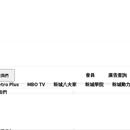
會員
廣告查詢
注我們
tro Plus
MBO TV
新城八大家
新城學院
新城動
我們
廣播有限公司 Metro Broadcast
財經台 Metro Finance
城健康+
城教育+