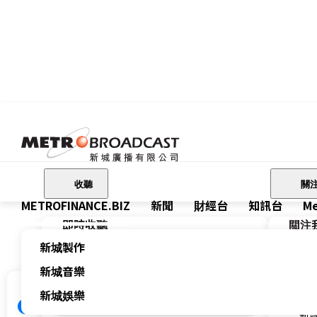
收聽
關
METROFINANCE.BIZ
新聞
財經台
知訊台
Me
即時收聽
關注
關注我們
新城製作
新城
新城廣播有限公司 Metro Broadcast
財經台
新城音樂
新城
新城財經台 Metro Finance
FM104
新
新城娛樂
新城健康+
新