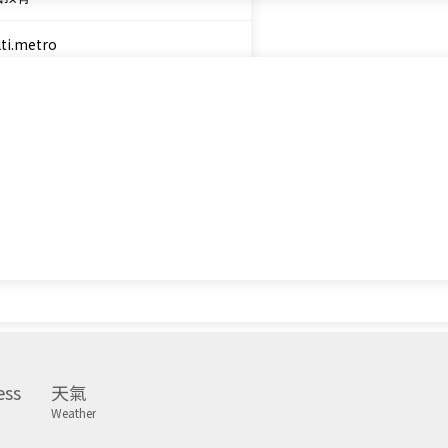
ti.metro
城財經台
城知訊台
港新城廣播
ess
天氣
Weather
直播
×