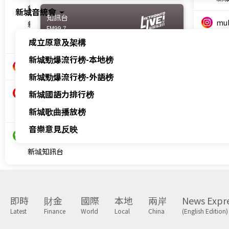
新城教育+
新城音統會
知訊台
mul
FM99.7
multi.metro
成立原意及架構
新
新城財經台
新城勁爆流行榜-本地榜
新
新城知訊台
Metro Plus
新城勁爆流行榜-外語榜
AM1044
香
新城國語力排行榜
香港新城電台
新城歌曲播放榜
新城知訊台
音樂意見反映
即時
財金
國際
本地
兩岸
News Expr
Latest
Finance
World
Local
China
(English Edition)