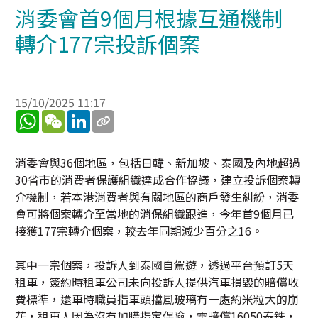
消委會首9個月根據互通機制
轉介177宗投訴個案
15/10/2025 11:17
WhatsApp
WeChat
LinkedIn
消委會與36個地區，包括日韓、新加坡、泰國及內地超過
30省市的消費者保護組織達成合作協議，建立投訴個案轉
介機制，若本港消費者與有關地區的商戶發生糾紛，消委
會可將個案轉介至當地的消保組織跟進，今年首9個月已
接獲177宗轉介個案，較去年同期減少百分之16。
其中一宗個案，投訴人到泰國自駕遊，透過平台預訂5天
租車，簽約時租車公司未向投訴人提供汽車損毀的賠償收
費標準，還車時職員指車頭擋風玻璃有一處約米粒大的崩
花，租車人因為沒有加購指定保險，需賠償16050泰銖，