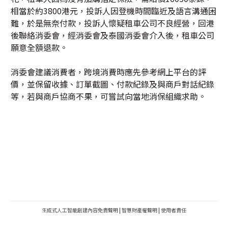
相當於約3800港元，投訴人因登機時間臨近及語言溝通困
難，於是無奈付款，投訴人懷疑租車公司不良經營，回港
後聯絡消委會，經消委會及泰國消委會介入後，租車公司
願意全額退款。
消委會建議消費者，跨境消費時應先參考網上平台的評
價，並保留收據、訂單截圖、付款紀錄及與商戶對話紀錄
等，若與商戶協商不果，可嘗試向當地消保組織求助。
生成式人工智能創建內容免責聲明
|
智慧財產權聲明
|
使用者責任