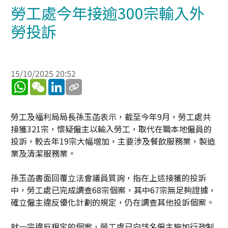
勞工處今年接逾300宗輸入外
勞投訴
15/10/2025 20:52
WhatsApp
WeChat
LinkedIn
勞工及福利局局長孫玉菡表示，截至今年9月，勞工處共
接獲321宗，懷疑僱主以輸入勞工，取代在職本地僱員的
投訴，較去年19宗大幅增加，主要涉及餐飲服務業，製造
業及清潔服務業。
孫玉菡書面回覆立法會議員質詢，指在上述接獲的投訴
中，勞工處已完成調查68宗個案，其中67宗無足夠證據，
確立僱主違反優化計劃的規定，仍在調查其他投訴個案。
就一宗違反規定的個案，勞工處已向該名僱主施加行政制