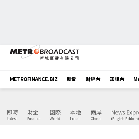
METROFINANCE.BIZ
新聞
財經台
知訊台
Me
即時
財金
國際
本地
兩岸
News Expr
Latest
Finance
World
Local
China
(English Edition)