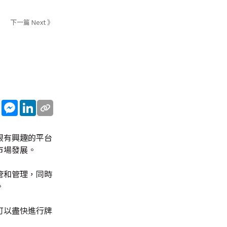
下一篇 Next 》
sApp
WeChat
Messenger
LinkedIn
跟有興趣的平台
市場發展。
管和管理，同時
。
可以盡快進行牌