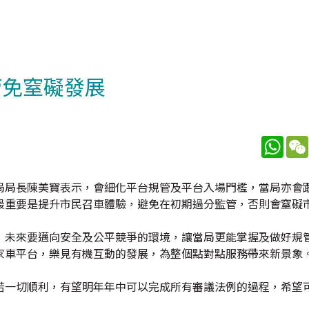
管免窒礙發展
What
局局長陳美寶表示，會細化平台規管及平台入場門檻，當局亦會
最重要是提升市民召車體驗，避免在初期過分監管，否則會窒礙
，未來要邁向安全及公平競爭的環境，讓當局更能掌握及做好規
家車平台，樂見有機互動的發展，為整個點對點服務帶來新景象
若一切順利，有望明年年中可以完成所有審議法例的過程，希望