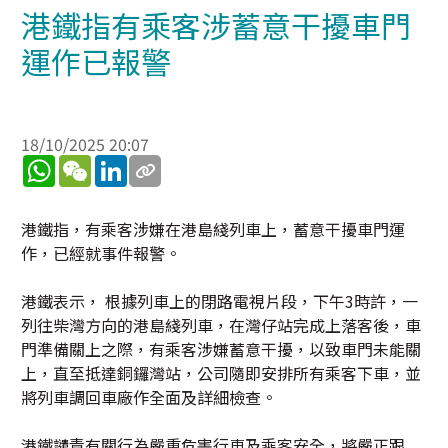
港鐵指有乘客涉蓄意干擾車門
運作已報警
18/10/2025 20:07
WhatsApp
WeChat
LinkedIn
港鐵指，有乘客涉嫌在港島綫列車上，蓄意干擾車門運
作，已經就事件報警。
港鐵表示， 根據列車上的閉路電視片段，下午3時許，一
列往柴灣方向的港島綫列車，在灣仔站完成上落客後，車
門準備關上之際，有乘客涉嫌蓄意干擾，以致車門未能關
上，直至抵達銅鑼灣站，公司隨即安排所有乘客下車，並
將列車調回車廠作全面及詳細檢查。
港鐵譴責有關行為嚴重危害行車及乘客安全，將嚴正跟