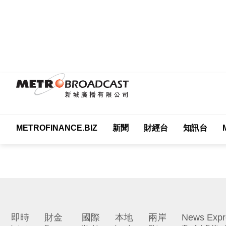
METROFINANCE.BIZ
新聞
財經台
知訊台
Me
即時
財金
國際
本地
兩岸
News Expr
Latest
Finance
World
Local
China
(English Edition)