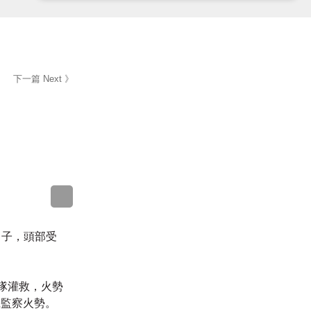
下一篇 Next 》
sApp
WeChat
Messenger
LinkedIn
男子，頭部受
隊灌救，火勢
機監察火勢。
以及火勢迅速蔓