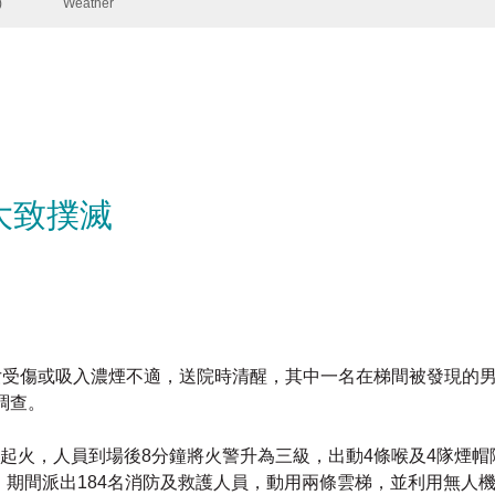
大致撲滅
What
女受傷或吸入濃煙不適，送院時清醒，其中一名在梯間被發現的
調查。
起火，人員到場後8分鐘將火警升為三級，出動4條喉及4隊煙帽
 期間派出184名消防及救護人員，動用兩條雲梯，並利用無人
，波及一部車輛及一個環保斗，已經成立火警調查隊，調查起火