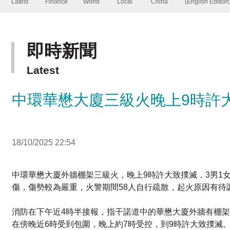
即時新聞
Latest
中環華懋大廈三級火晚上9時許
18/10/2025 22:54
中環華懋大廈外牆棚架三級火，晚上9時許大致撲滅，3男1
傷，傷勢較為嚴重，火警期間58人自行疏散，起火原因有待
消防在下午近4時半接報，指干諾道中的華懋大廈外牆有棚架
在傍晚近6時受到包圍，晚上約7時受控，到9時許大致撲滅。
消防指，火勢沿棚架迅速蔓延，非常猛烈，期間有棚架跌落
延的原因。