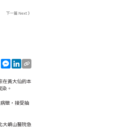
下一篇 Next 》
sApp
WeChat
Messenger
LinkedIn
宗在黃大仙的本
感染。
微病徵，接受抽
北大嶼山醫院急