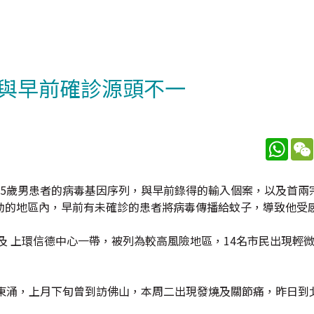
與早前確診源頭不一
What
45歲男患者的病毒基因序列，與早前錄得的輸入個案，以及首兩
動的地區內，早前有未確診的患者將病毒傳播給蚊子，導致他受
及 上環信德中心一帶，被列為較高風險地區，14名市民出現輕
居東涌，上月下旬曾到訪佛山，本周二出現發燒及關節痛，昨日到