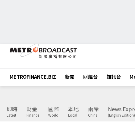
METROFINANCE.BIZ
新聞
財經台
知訊台
Me
即時
財金
國際
本地
兩岸
News Expr
Latest
Finance
World
Local
China
(English Edition)