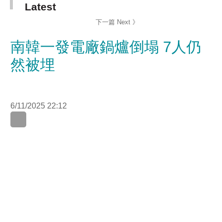
南韓一發電廠鍋爐倒塌 7人仍
然被埋
6/11/2025 22:12
南韓東南部城市蔚山一間發電廠，有大型建築物倒塌，有
兩人獲救，7人被埋，搜救人員已經確認其中兩人位置，
其中一人清醒，搜救工作持續進行。
事發在當地時間今日下午2時左右，「南韓電力公社」子
公司「南韓東西電力」，在蔚山的發電廠，有一座60米高
的塔式鍋爐倒塌。 消防派出50多人趕赴現場，正考慮調配
更多大型起重機，搜救被埋人員，而較早時獲救的兩人目
前並無生命危險。