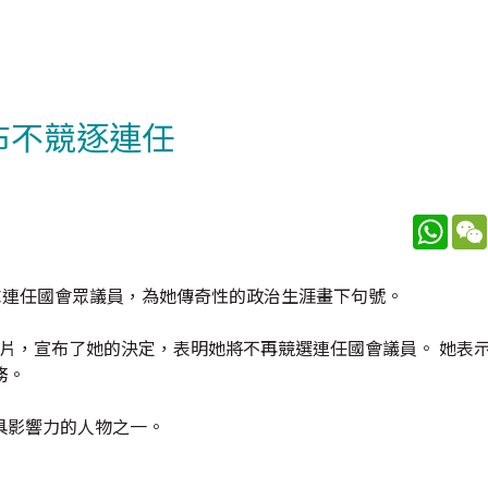
宣布不競逐連任
What
不再尋求連任國會眾議員，為她傳奇性的政治生涯畫下句號。
條短片，宣布了她的決定，表明她將不再競選連任國會議員。 她表
務。
具影響力的人物之一。