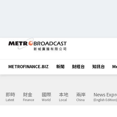
METROFINANCE.BIZ
新聞
財經台
知訊台
Me
即時
財金
國際
本地
兩岸
News Expr
Latest
Finance
World
Local
China
(English Edition)