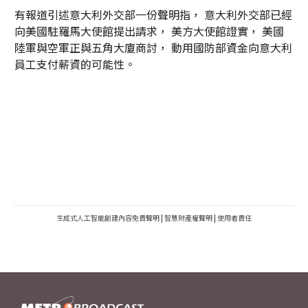
有報道引述意大利外交部一份聲明指， 意大利外交部已經
向美國駐羅馬大使館提出請求， 美方大使館證實， 美國
陸軍與空軍正與五角大廈商討， 動用國防部資金向意大利
員工支付薪資的可能性。
生成式人工智能創建內容免責聲明
|
智慧財產權聲明
|
使用者責任