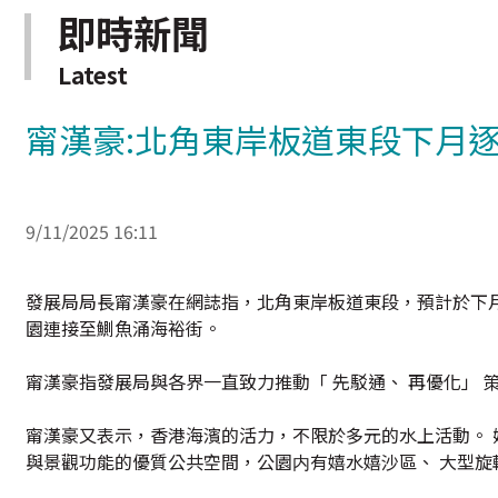
即時新聞
Latest
甯漢豪:北角東岸板道東段下月
9/11/2025 16:11
發展局局長甯漢豪在網誌指，北角東岸板道東段，預計於下月
園連接至鰂魚涌海裕街。
甯漢豪指發展局與各界一直致力推動「 先駁通、 再優化」 
甯漢豪又表示，香港海濱的活力，不限於多元的水上活動。 
與景觀功能的優質公共空間，公園内有嬉水嬉沙區、 大型旋