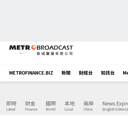
METROFINANCE.BIZ
新聞
財經台
知訊台
Me
即時
財金
國際
本地
兩岸
News Expr
Latest
Finance
World
Local
China
(English Edition)