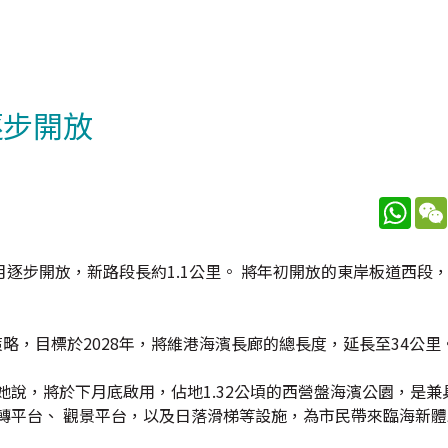
逐步開放
What
逐步開放，新路段長約1.1公里。 將年初開放的東岸板道西段
策略，目標於2028年，將維港海濱長廊的總長度，延長至34公里
她說，將於下月底啟用，佔地1.32公頃的西營盤海濱公園，是兼
轉平台、 觀景平台，以及日落滑梯等設施，為市民帶來臨海新體