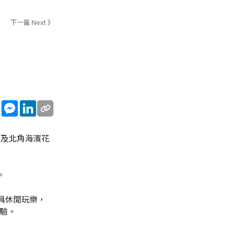
下一篇 Next 》
sApp
WeChat
Messenger
LinkedIn
，及北角海濱花
。
具休閒玩樂，
驗。