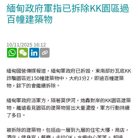
緬甸政府軍指已拆除KK園區過
百幢建築物
10/11/2025 16:12
WhatsApp
WeChat
LinkedIn
緬甸國營傳媒報道，緬甸軍政府已拆毀，東南部妙瓦底KK
詐騙園區近150幢建築物中，大約3分2，即過百幢建築
物，餘下的會繼續拆除。
緬甸軍政府派軍方，隔著莫伊河，炮轟對岸的KK園區建築
物，離遠看見園區的建築物冒出大量濃煙，軍方行動持續
了多日。
被拆除的建築物，包括由一層到九層的住宅大樓，商店，
酒店，健身室，餐廳，卡拉OK，水療中心等等。 超過