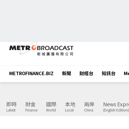
METROFINANCE.BIZ
新聞
財經台
知訊台
Me
即時
財金
國際
本地
兩岸
News Expr
Latest
Finance
World
Local
China
(English Edition)