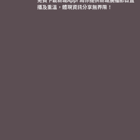
免費下載新城App! 為你提供新城廣播節目直
播及重溫，體現資訊分享無界限！