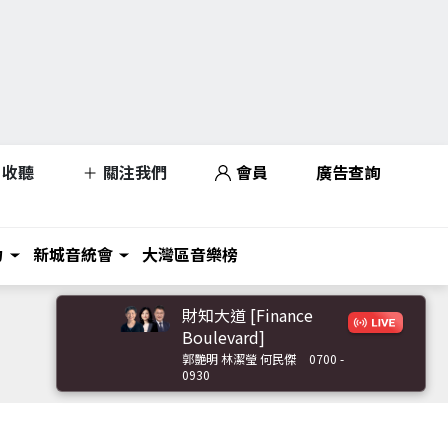
收聽
關注我們
會員
廣告查詢
力
新城音統會
大灣區音樂榜
財知大道 [Finance
Boulevard]
郭艷明 林潔瑩 何民傑
0700 -
0930