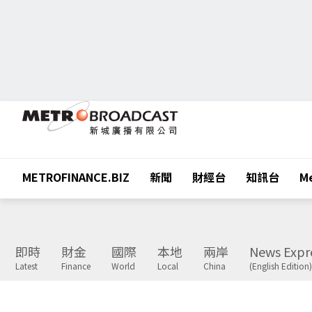
METROFINANCE.BIZ
新聞
財經台
知訊台
Me
即時
財金
國際
本地
兩岸
News Expr
Latest
Finance
World
Local
China
(English Edition)