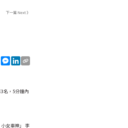
下一篇 Next 》
sApp
WeChat
Messenger
LinkedIn
3名，5分鐘內
 小女車神」 李