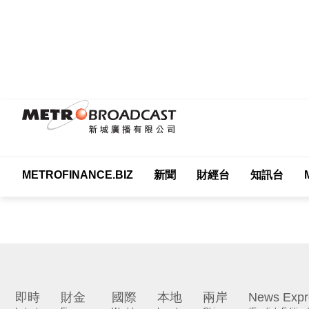
METROFINANCE.BIZ
新聞
財經台
知訊台
Me
即時
財金
國際
本地
兩岸
News Expr
Latest
Finance
World
Local
China
(English Edition)