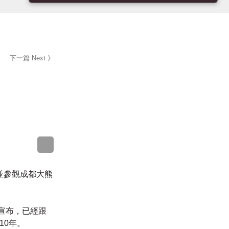
下一篇 Next 》
sApp
WeChat
Messenger
LinkedIn
，並參觀成都大
宣布，已經跟
10年。
月。