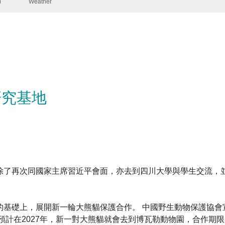
研究基地
What
成都訪問，除了再次同國家主席習近平會面，亦去到四川大學與學生交流
的基礎上，展開新一輪大熊貓保護合作。 中國野生動物保護協會
計在2027年，新一對大熊貓就會去到博瓦勒動物園，合作期限
成都，牠們在2021年誕下的一對雙胞胎，就會逗留至2027年1