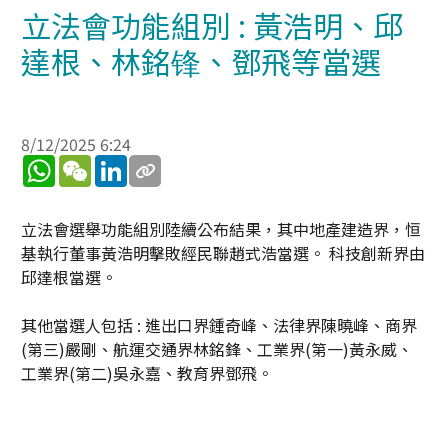
立法會功能組別 : 黃浩明、邱
達根、林銘锋、鄧飛等當選
8/12/2025 6:24
WhatsApp
WeChat
LinkedIn
立法會選舉功能組別陸續公布結果，其中地產建造界，恒
基執行董事黃浩明擊敗經民聯趙式浩當選。 科技創新界由
邱達根當選。
其他當選人包括 : 進出口界鍾奇峰、法律界陳曉峰、商界
(第三)嚴剛、航運交通界林銘鋒、工業界(第一)黃永威、
工業界(第二)吳永嘉、教育界鄧飛。