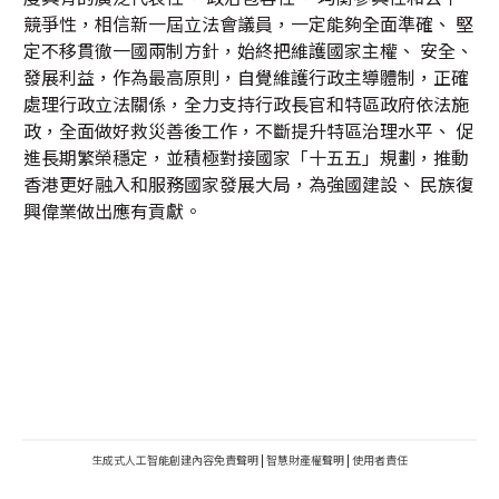
競爭性，相信新一屆立法會議員，一定能夠全面準確、 堅
定不移貫徹一國兩制方針，始終把維護國家主權、 安全、
發展利益，作為最高原則，自覺維護行政主導體制，正確
處理行政立法關係，全力支持行政長官和特區政府依法施
政，全面做好救災善後工作，不斷提升特區治理水平、 促
進長期繁榮穩定，並積極對接國家「十五五」規劃，推動
香港更好融入和服務國家發展大局，為強國建設、 民族復
興偉業做出應有貢獻。
生成式人工智能創建內容免責聲明
|
智慧財產權聲明
|
使用者責任