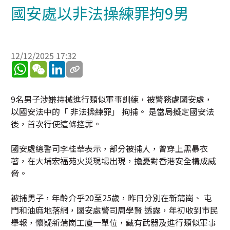
國安處以非法操練罪拘9男
12/12/2025 17:32
WhatsApp
WeChat
LinkedIn
9名男子涉嫌持械進行類似軍事訓練，被警務處國安處，
以國安法中的「 非法操練罪」 拘捕。 是當局擬定國安法
後，首次行使這條控罪。
國安處總警司李桂華表示，部分被捕人，曾穿上黑暴衣
著，在大埔宏福苑火災現場出現，擔憂對香港安全構成威
脅。
被捕男子，年齡介乎20至25歲，昨日分別在新蒲崗、 屯
門和油麻地落網，國安處警司周學賢 透露，年初收到市民
舉報，懷疑新蒲崗工廈一單位，藏有武器及進行類似軍事