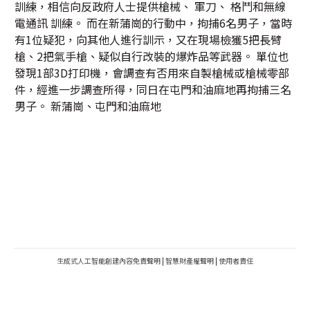
訓練，相信向反政府人士提供槍械、 軍刀、 格鬥和無線
電通訊 訓練。 而在新蒲崗的行動中，拘捕6名男子，當時
有1位疑犯，向其他人進行訓示，又在現場檢獲5把長臂
槍、2把氣手槍、疑似自行改裝的爆炸品等武器。 單位也
發現1部3D打印機，會調查有否用來自製槍械或槍械零部
件，經進一步調查所得，同日在屯門和油麻地再拘捕三名
男子。 新蒲崗、屯門和油麻地
生成式人工智能創建內容免責聲明
|
智慧財產權聲明
|
使用者責任