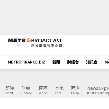
METROFINANCE.BIZ
新聞
財經台
知訊台
Me
即時
財金
國際
本地
兩岸
News Expr
Latest
Finance
World
Local
China
(English Edition)