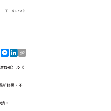
下一篇 Next 》
sApp
WeChat
Messenger
LinkedIn
頓郵報》 及《
保新移民，不
申請。