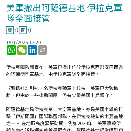
美軍撤出阿薩德基地 伊拉克軍
隊全面接管
18/1/2026 13:20
WhatsApp
WeChat
LinkedIn
伊拉克國防部宣布，美軍已撤出位於伊拉克西部安巴爾省
的阿薩德空軍基地，由伊拉克軍隊全面接管。
《路透社》引述一名伊拉克陸軍上校指，美軍已大致撤
離，但由於一些後勤問題，仍有少量美國士兵留守。
阿薩德基地是伊拉克第二大空軍基地，亦是美國主導的打
擊「伊斯蘭國」國際聯盟部隊，在伊拉克駐紮的主要基地
之一。 在地區高度緊張時期，例如2020年，美軍擊殺伊
朗革命衞隊指揮官蘇萊曼尼之後，阿薩德基地經常遭到伊