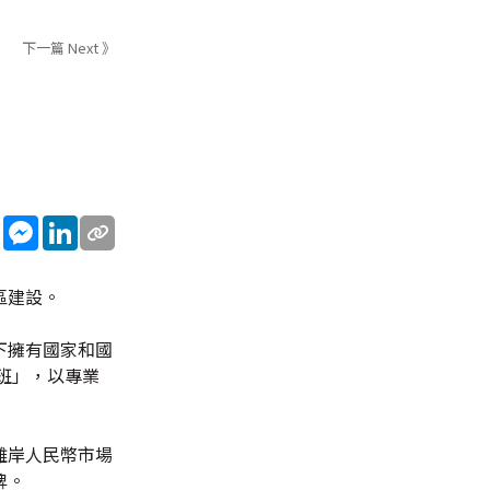
下一篇 Next 》
sApp
WeChat
Messenger
LinkedIn
區建設。
下擁有國家和國
班」，以專業
離岸人民幣市場
牌。