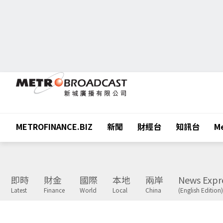
METROFINANCE.BIZ
新聞
財經台
知訊台
Me
即時
財金
國際
本地
兩岸
News Expr
Latest
Finance
World
Local
China
(English Edition)