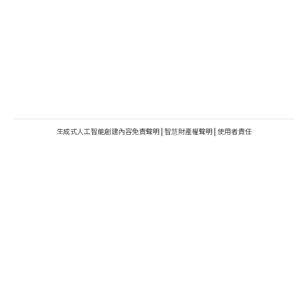
生成式人工智能創建內容免責聲明
|
智慧財產權聲明
|
使用者責任
METROFINANCE.BIZ
關於我們
廣告查詢
財經台
使用條款及細則
知訊台
版權及免責聲明
Metro Plus
私隱政策
MBO TV
聯絡我們