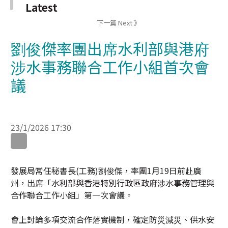
劉俊傑率團出席水利部與港府
涉水事務聯合工作小組首次會
議
23/1/2026 17:30
WhatsApp
WeChat
LinkedIn
發展局常任秘書長(工務)劉俊傑，率團1月19日前赴廣
州，出席「水利部與香港特別行政區政府涉水事務管理與
合作聯合工作小組」第一次會議。
會上討論多項交流合作落實機制，確定防災減災、供水安
全保障、深圳河灣治理與保護、科技創新合作等領域的工
作思路，並就智慧水務、灣區標準推廣普及等共同關心的
議題交流。