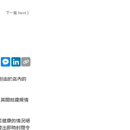
下一篇 Next 》
sApp
WeChat
Messenger
LinkedIn
但由於店內的
，其間就違規情
民健康的情況絕
發出即時封閉令