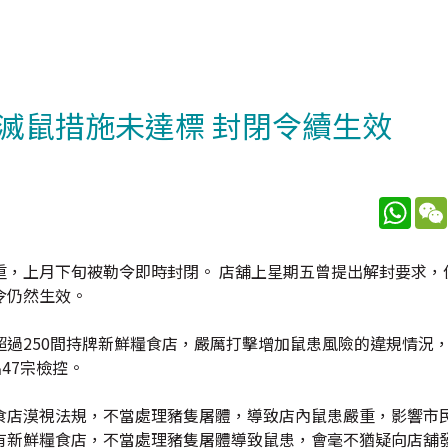
滅鼠措施未達標 封閉令續生效
What
重，上月下旬被勒令即時封閉。 店舖上星期五曾提出解封要求，
令仍然生效。
過250間持牌新鮮糧食店，嚴厲打擊增加鼠患風險的違規情況
47宗檢控。
食店漠視法規，不當處理豬隻屠體，導致店內鼠患嚴重，影響市
有新鮮糧食店，不當處理豬隻屠體導致鼠患，會毫不猶疑向店舖