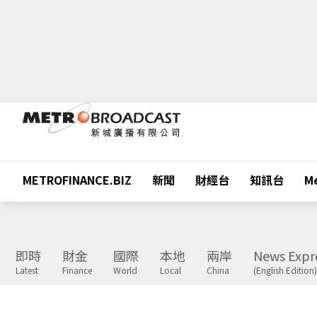
METROFINANCE.BIZ
新聞
財經台
知訊台
Me
即時
財金
國際
本地
兩岸
News Expr
Latest
Finance
World
Local
China
(English Edition)