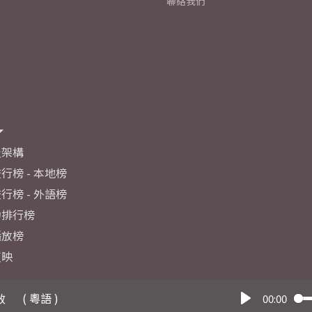
聯絡我們
及架構
行榜 - 本地榜
行榜 - 外語榜
力排行榜
播放榜
反映
效
( 粵語 )
00:00