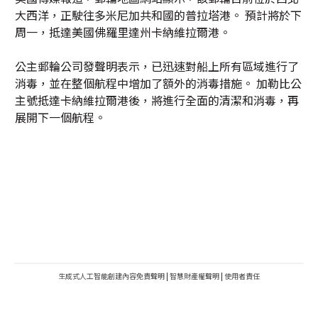
大西洋，正駛往多米尼加共和國的普拉塔港。 預計將於下
周一，抵達美國佛羅里達州卡納維拉爾港。
公主郵輪公司發聲明表示，已迅速對船上所有區域進行了
消毒，並在整個航程中增加了額外的消毒措施。 加勒比公
主號抵達卡納維拉爾港後，將進行全面的清潔和消毒，再
展開下一個航程。
生成式人工智能創建內容免責聲明
|
智慧財產權聲明
|
使用者責任