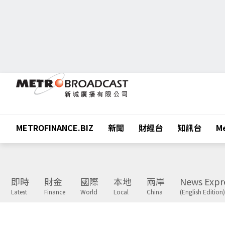
METROFINANCE.BIZ
新聞
財經台
知訊台
Me
即時
財金
國際
本地
兩岸
News Expr
Latest
Finance
World
Local
China
(English Edition)