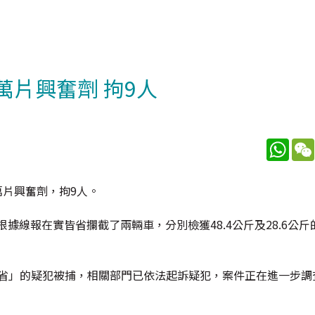
萬片興奮劑 拘9人
What
萬片興奮劑，拘9人。
據線報在實皆省攔截了兩輛車，分別檢獲48.4公斤及28.6公
勃固省」的疑犯被捕，相關部門已依法起訴疑犯，案件正在進一步調