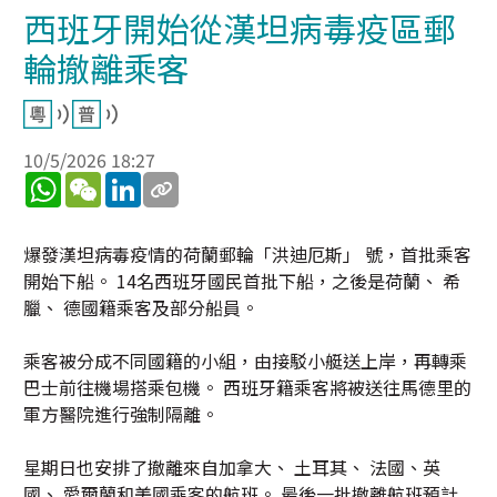
西班牙開始從漢坦病毒疫區郵
輪撤離乘客
10/5/2026 18:27
WhatsApp
WeChat
LinkedIn
爆發漢坦病毒疫情的荷蘭郵輪「洪迪厄斯」 號，首批乘客
開始下船。 14名西班牙國民首批下船，之後是荷蘭、 希
臘、 德國籍乘客及部分船員。
乘客被分成不同國籍的小組，由接駁小艇送上岸，再轉乘
巴士前往機場搭乘包機。 西班牙籍乘客將被送往馬德里的
軍方醫院進行強制隔離。
星期日也安排了撤離來自加拿大、 土耳其、 法國、英
國、 愛爾蘭和美國乘客的航班。 最後一批撤離航班預計