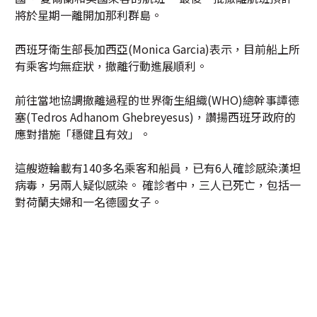
將於星期一離開加那利群島。
西班牙衛生部長加西亞(Monica Garcia)表示，目前船上所
有乘客均無症狀，撤離行動進展順利。
前往當地協調撤離過程的世界衛生組織(WHO)總幹事譚德
塞(Tedros Adhanom Ghebreyesus)，讚揚西班牙政府的
應對措施「穩健且有效」。
這艘遊輪載有140多名乘客和船員，已有6人確診感染漢坦
病毒，另兩人疑似感染。 確診者中，三人已死亡，包括一
對荷蘭夫婦和一名德國女子。