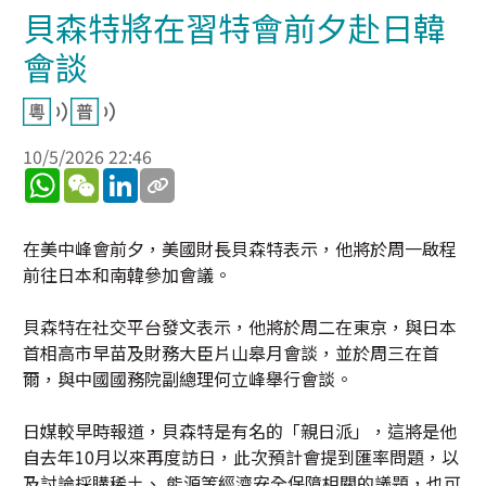
貝森特將在習特會前夕赴日韓
會談
10/5/2026 22:46
WhatsApp
WeChat
LinkedIn
在美中峰會前夕，美國財長貝森特表示，他將於周一啟程
前往日本和南韓參加會議。
貝森特在社交平台發文表示，他將於周二在東京，與日本
首相高市早苗及財務大臣片山皋月會談，並於周三在首
爾，與中國國務院副總理何立峰舉行會談。
日媒較早時報道，貝森特是有名的「親日派」，這將是他
自去年10月以來再度訪日，此次預計會提到匯率問題，以
及討論採購稀土、 能源等經濟安全保障相關的議題，也可