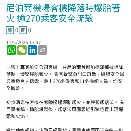
尼泊爾機場客機降落時爆胎著
火 逾270乘客安全疏散
11/5/2026 13:47
WhatsApp
WeChat
LinkedIn
一架土耳其航空公司客機，在尼泊爾首都加德滿都機場降
落時，懷疑爆胎著火。 乘客從緊急出口疏散，機場安全辦
公室發言人透露，機上276名乘客和11名機組人員，均安
全撤離。
初步消息指客機在著陸過程爆胎起火，並燒著起落架。 有
目擊者稱，輪胎爆裂後，起落架周圍靠近引擎位置出現煙
霧和火焰。
當地傳媒報道，火勢已經受控，具體事故原因正在進一步