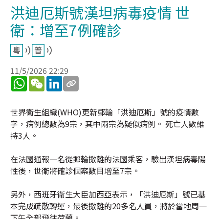
洪迪厄斯號漢坦病毒疫情 世
衛：增至7例確診
11/5/2026 22:29
WhatsApp
WeChat
LinkedIn
世界衛生組織(WHO)更新郵輪「洪迪厄斯」號的疫情數
字，病例總數為9宗，其中兩宗為疑似病例。 死亡人數維
持3人。
在法國通報一名從郵輪撤離的法國乘客，驗出漢坦病毒陽
性後，世衛將確診個案數目增至7宗。
另外，西班牙衛生大臣加西亞表示，「洪迪厄斯」號已基
本完成疏散轉運，最後撤離的20多名人員，將於當地周一
下午全部飛往荷蘭。