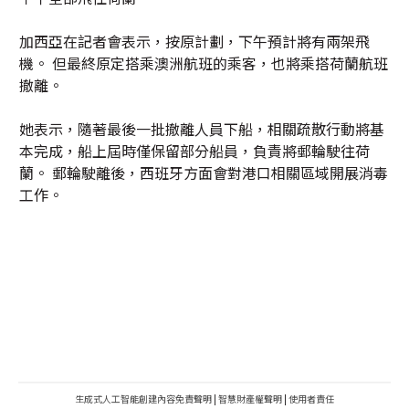
加西亞在記者會表示，按原計劃，下午預計將有兩架飛
機。 但最終原定搭乘澳洲航班的乘客，也將乘搭荷蘭航班
撤離。
她表示，隨著最後一批撤離人員下船，相關疏散行動將基
本完成，船上屆時僅保留部分船員，負責將郵輪駛往荷
蘭。 郵輪駛離後，西班牙方面會對港口相關區域開展消毒
工作。
生成式人工智能創建內容免責聲明
|
智慧財產權聲明
|
使用者責任