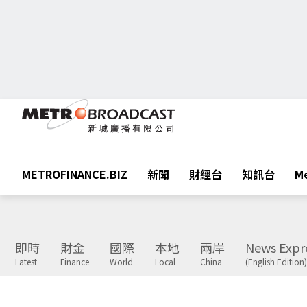
METROFINANCE.BIZ
新聞
財經台
知訊台
Me
即時
財金
國際
本地
兩岸
News Expr
Latest
Finance
World
Local
China
(English Edition)