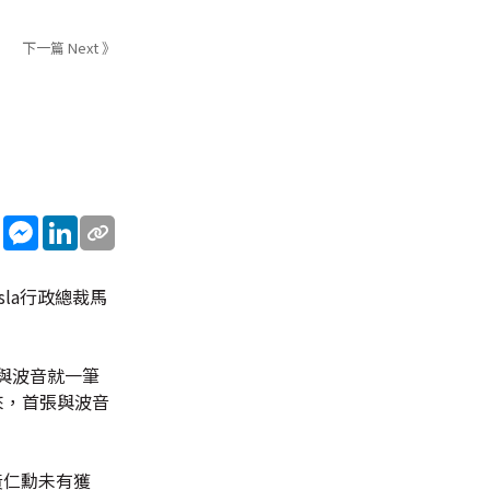
下一篇 Next 》
sApp
WeChat
Messenger
LinkedIn
la行政總裁馬
與波音就一筆
來，首張與波音
黃仁勳未有獲