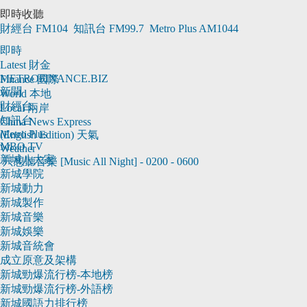
即時收聽
財經台
FM104
知訊台
FM99.7
Metro Plus
AM1044
即時
Latest
財金
METROFINANCE.BIZ
Finance
國際
新聞
World
本地
財經台
Local
兩岸
知訊台
China
News Express
Metro Plus
(English Edition)
天氣
MBO TV
Weather
新城八大家
只想聽音樂 [Music All Night]
-
0200 - 0600
新城學院
新城動力
新城製作
新城音樂
新城娛樂
新城音統會
成立原意及架構
新城勁爆流行榜-本地榜
新城勁爆流行榜-外語榜
新城國語力排行榜