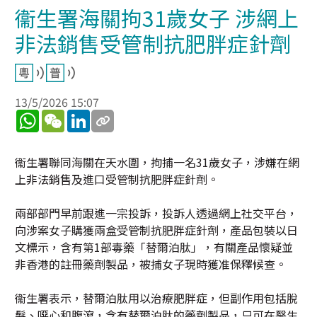
衞生署海關拘31歲女子 涉網上
非法銷售受管制抗肥胖症針劑
13/5/2026 15:07
WhatsApp
WeChat
LinkedIn
衞生署聯同海關在天水圍，拘捕一名31歲女子，涉嫌在網
上非法銷售及進口受管制抗肥胖症針劑。
兩部部門早前跟進一宗投訴，投訴人透過網上社交平台，
向涉案女子購獲兩盒受管制抗肥胖症針劑，產品包裝以日
文標示，含有第1部毒藥「替爾泊肽」，有關產品懷疑並
非香港的註冊藥劑製品，被捕女子現時獲准保釋候查。
衞生署表示，替爾泊肽用以治療肥胖症，但副作用包括脫
髮、噁心和腹瀉，含有替爾泊肽的藥劑製品，只可在醫生