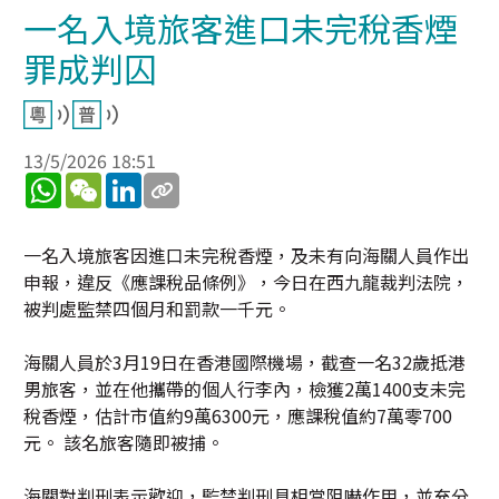
一名入境旅客進口未完稅香煙
罪成判囚
13/5/2026 18:51
WhatsApp
WeChat
LinkedIn
一名入境旅客因進口未完稅香煙，及未有向海關人員作出
申報，違反《應課稅品條例》，今日在西九龍裁判法院，
被判處監禁四個月和罰款一千元。
海關人員於3月19日在香港國際機場，截查一名32歲抵港
男旅客，並在他攜帶的個人行李內，檢獲2萬1400支未完
稅香煙，估計市值約9萬6300元，應課稅值約7萬零700
元。 該名旅客隨即被捕。
海關對判刑表示歡迎，監禁判刑具相當阻嚇作用，並充分