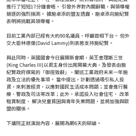
進行了短短17分鐘會晤。 引發外界對內閣辭職，與領導權
競逐的強烈揣測。 據施卓添的盟友透露，施卓添向施紀賢
表明將挑戰其領導權。
目前工黨內部已經有大約90名議員，呼籲首相下台。 但外
交大臣林德偉(David Lammy)則表態支持施紀賢。
與此同時，英國國會今日展開新會期，英王查理斯三世
(King Charles III)以君主身份出席開幕大典，及發表由施
紀賢政府撰寫的「御座致辭」，闡述工黨政府未來一年施
政及立法的優先事項。 當中提出，計劃透過吸引私人投
資，來刺激經濟，以應對國民生活成本問題；並會進行醫
療、警政及司法等改革；此外，承諾投入社會住宅、 改革
租賃制度、 解決兒童貧困與青年失業問題，並將加強與歐
盟的關係。
下議院正就演說內容，展開為期6天的辯論。