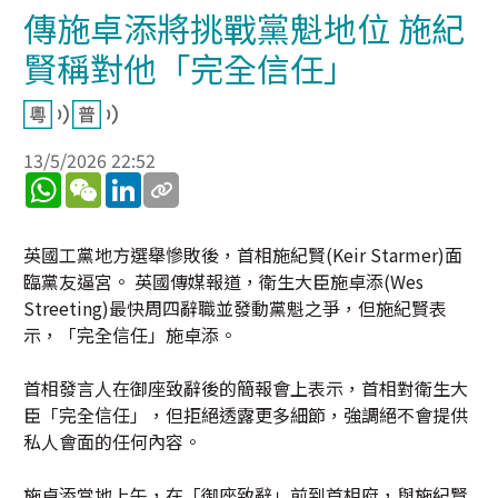
傳施卓添將挑戰黨魁地位 施紀
賢稱對他「完全信任」
13/5/2026 22:52
WhatsApp
WeChat
LinkedIn
英國工黨地方選舉慘敗後，首相施紀賢(Keir Starmer)面
臨黨友逼宮。 英國傳媒報道，衛生大臣施卓添(Wes
Streeting)最快周四辭職並發動黨魁之爭，但施紀賢表
示，「完全信任」施卓添。
首相發言人在御座致辭後的簡報會上表示，首相對衛生大
臣「完全信任」，但拒絕透露更多細節，強調絕不會提供
私人會面的任何內容。
施卓添當地上午，在「御座致辭」前到首相府，與施紀賢