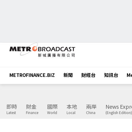
METROFINANCE.BIZ
新聞
財經台
知訊台
Me
即時
財金
國際
本地
兩岸
News Expr
Latest
Finance
World
Local
China
(English Edition)