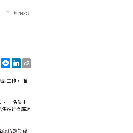
下一篇 Next 》
sApp
WeChat
Messenger
LinkedIn
對工作， 推
、 一名醫生
船隻進行徹底消
治療的技術諮