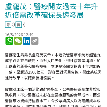
盧寵茂：醫療開支過去十年升
近倍需改革確保長遠發展
16/5/2026 12:49
WhatsApp
WeChat
LinkedIn
醫務衞生局局長盧寵茂表示，本港公營醫療系統有超過九
成半資金來自政府，面對人口老化、慢性病患者增加，加
上昂貴的新藥和醫療技術，本港醫療開支過去十年增加近
一倍，至超過2500億元，形容面對沉重負擔，醫療系統需
進行改革，以確保長遠發展。
盧寵茂出席一個活動致辭時指出，公營醫療系統並非按服
務收費，不少醫護或未必在意醫療服務的實際成本，而公
營醫療收費維持極低水平，令公眾與病人以為毫無成本或
成本很低，現時本港65歲或以上佔總人口約百分之24，預