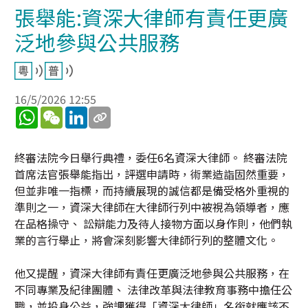
張舉能:資深大律師有責任更廣
泛地參與公共服務
16/5/2026 12:55
WhatsApp
WeChat
LinkedIn
終審法院今日舉行典禮，委任6名資深大律師。 終審法院
首席法官張舉能指出，評選申請時，術業造詣固然重要，
但並非唯一指標，而持續展現的誠信都是備受格外重視的
準則之一，資深大律師在大律師行列中被視為領導者，應
在品格操守、 訟辯能力及待人接物方面以身作則，他們執
業的言行舉止，將會深刻影響大律師行列的整體文化。
他又提醒，資深大律師有責任更廣泛地參與公共服務，在
不同專業及紀律團體、 法律改革與法律教育事務中擔任公
職，並投身公益，強調獲得「資深大律師」名銜就應該不