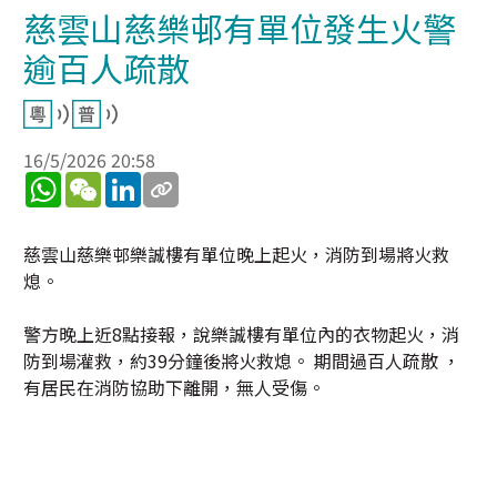
慈雲山慈樂邨有單位發生火警
逾百人疏散
16/5/2026 20:58
WhatsApp
WeChat
LinkedIn
慈雲山慈樂邨樂誠樓有單位晚上起火，消防到場將火救
熄。
警方晚上近8點接報，說樂誠樓有單位內的衣物起火，消
防到場灌救，約39分鐘後將火救熄。 期間過百人疏散 ，
有居民在消防協助下離開，無人受傷。