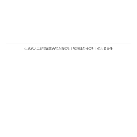
生成式人工智能創建內容免責聲明
|
智慧財產權聲明
|
使用者責任
METROFINANCE.BIZ
關於我們
廣告查詢
財經台
使用條款及細則
知訊台
版權及免責聲明
Metro Plus
私隱政策
MBO TV
聯絡我們
新城八大家