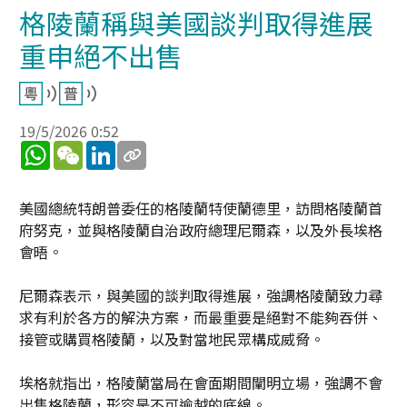
格陵蘭稱與美國談判取得進展
重申絕不出售
19/5/2026 0:52
WhatsApp
WeChat
LinkedIn
美國總統特朗普委任的格陵蘭特使蘭德里，訪問格陵蘭首
府努克，並與格陵蘭自治政府總理尼爾森，以及外長埃格
會晤。
尼爾森表示，與美國的談判取得進展，強調格陵蘭致力尋
求有利於各方的解決方案，而最重要是絕對不能夠吞併、
接管或購買格陵蘭，以及對當地民眾構成威脅。
埃格就指出，格陵蘭當局在會面期間闡明立場，強調不會
出售格陵蘭，形容是不可逾越的底線。