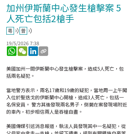
加州伊斯蘭中心發生槍擊案 5
人死亡包括2槍手
19/5/2026 7:38
WhatsApp
WeChat
LinkedIn
美國加州一間伊斯蘭中心發生槍擊案，造成5人死亡，包
括兩名疑犯。
當地警方表示，兩名17歲和19歲的疑犯，當地周一上午闖
入位於聖迭戈的伊斯蘭中心開槍，造成3人死亡，包括一
名保安員。 警方其後發現兩名男子，倒斃在案發現場附近
的車內，初步相信兩人是吞槍自盡。
美國傳媒引述消息報道，執法人員發現其中一名疑犯，從
父母家中拿走一支槍，並留下遺書，提到有關種族自豪等