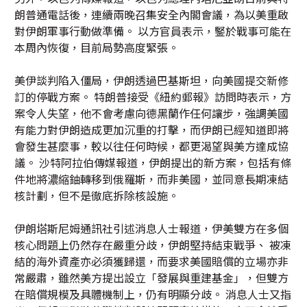
朗普通電話後，連續兩晚召集安全內閣會議，為以美重啟
對伊朗軍事行動做準備。 以方官員表示，鋻於戰事可能在
本周內恢復，目前局勢高度緊張。
美伊談判陷入僵局，伊朗透過巴基斯坦，向美國提交新修
訂的停戰方案。 特朗普接受《紐約郵報》訪問時表示，方
案令人失望，他不會考慮向德黑蘭作任何讓步，強調美國
有能力對伊朗造成更加沉重的打擊，而伊朗已經知道即將
會發生甚麼事，較以往任何時候，都更渴望與美方達成協
議。 沙特阿拉伯傳媒報道，伊朗提出的新方案，包括有條
件地將濃縮鈾轉移到俄羅斯，而非美國，並同意長期凍結
核計劃，但不是徹底拆除核設施。
伊朗塔斯尼姆通訊社引述消息人士報道，伊美雙方在多個
核心問題上仍然存在嚴重分歧，伊朗堅持結束戰爭、 被凍
結的海外資產亦必須獲歸還，而要求美國賠償的立場亦非
常嚴肅，雖然美方提出設立「發展與重建基金」，但雙方
在賠償規模及具體機制上，仍有明顯分歧。 消息人士又指