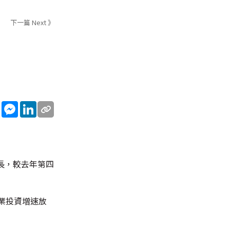
下一篇 Next 》
sApp
WeChat
Messenger
LinkedIn
長，較去年第四
企業投資增速放