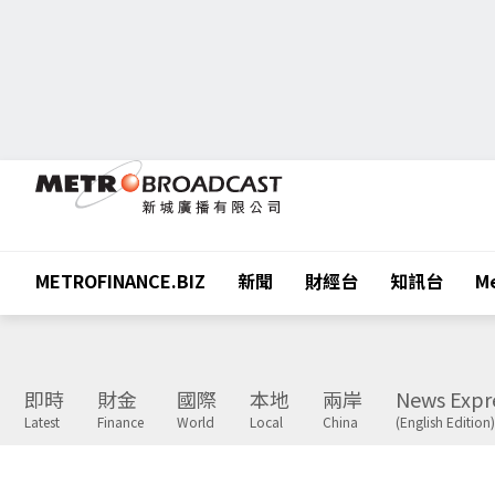
METROFINANCE.BIZ
新聞
財經台
知訊台
Me
即時
財金
國際
本地
兩岸
News Expr
Latest
Finance
World
Local
China
(English Edition)