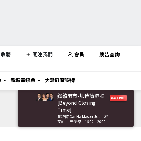
收聽
關注我們
會員
廣告查詢
力
新城音統會
大灣區音樂榜
繼續開市-師傅講港股
[Beyond Closing
Time]
黃瑋傑 Car Ha Master Joe﹝游
莨維﹞ 王俊傑
1900 - 2000