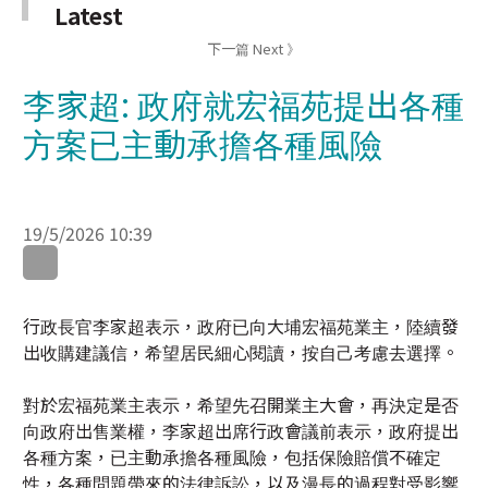
李家超: 政府就宏福苑提出各種
方案已主動承擔各種風險
19/5/2026 10:39
WhatsApp
WeChat
LinkedIn
行政長官李家超表示，政府已向大埔宏福苑業主，陸續發
出收購建議信，希望居民細心閱讀，按自己考慮去選擇。
對於宏福苑業主表示，希望先召開業主大會，再決定是否
向政府出售業權，李家超出席行政會議前表示，政府提出
各種方案，已主動承擔各種風險，包括保險賠償不確定
性，各種問題帶來的法律訴訟，以及漫長的過程對受影響
家庭壓力，政府要顧及每個長遠安置方案，實質可操作性
及可行性；解說隊會細心解說，會繼續做好支援工作，盡
早協助受影響家庭走出陰霾。