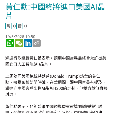
黃仁勳:中國終將進口美國AI晶
片
19/5/2026 10:50
WhatsApp
WeChat
LinkedIn
輝達行政總裁黃仁勳表示，預期中國當局最終會允許從美
國進口人工智能(AI)晶片。
上周隨同美國總統特朗普(Donald Trump)訪華的黃仁
勳，接受彭博訪問時說，在華期間，跟中國官員有提及，
輝達向中國客戶出售AI晶片H200的計劃，但雙方並無直接
討論。
黃仁勳表示，特朗普跟中國領導層有就這個議題進行討
論，他很期待兩國政府的決定；又說，中國政府必須決