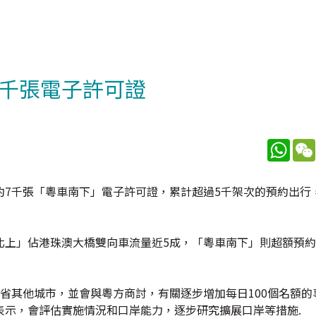
7千張電子許可證
What
7千張「粵車南下」電子許可證，累計超過5千架次的預約出行
北上」佔港珠澳大橋雙向車流量近5成，「粵車南下」則超額預
省其他城市，並會與粵方商討，有關逐步增加每日100個名額的
表示，會評估實施情況和口岸能力，逐步研究擴展口岸等措施.