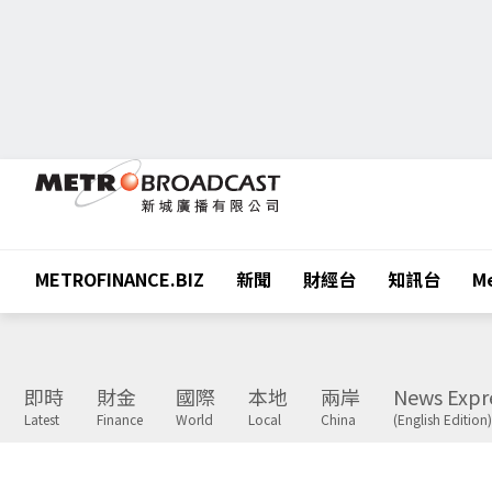
METROFINANCE.BIZ
新聞
財經台
知訊台
Me
即時
財金
國際
本地
兩岸
News Expr
Latest
Finance
World
Local
China
(English Edition)