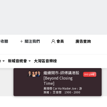
收聽
關注我們
會員
廣告查詢
力
新城音統會
大灣區音樂榜
繼續開市-師傅講港股
[Beyond Closing
Time]
黃瑋傑 Car Ha Master Joe﹝游
莨維﹞ 王俊傑
1900 - 2000