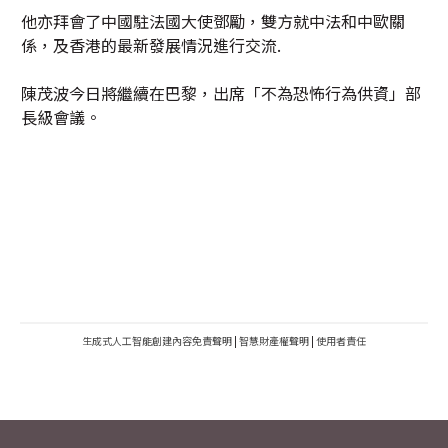
他亦拜會了中國駐法國大使鄧勵，雙方就中法和中歐關
係，及香港的最新發展情況進行交流.
陳茂波今日將繼續在巴黎，出席「不為恐怖行為供資」部
長級會議。
生成式人工智能創建內容免責聲明
|
智慧財產權聲明
|
使用者責任