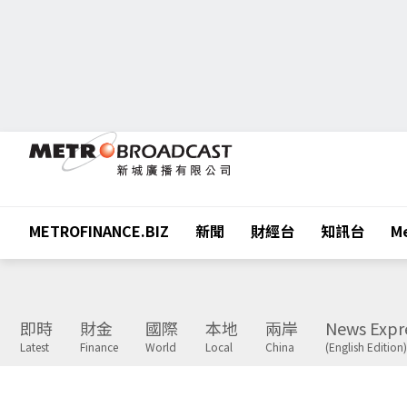
METROFINANCE.BIZ
新聞
財經台
知訊台
Me
即時
財金
國際
本地
兩岸
News Expr
Latest
Finance
World
Local
China
(English Edition)