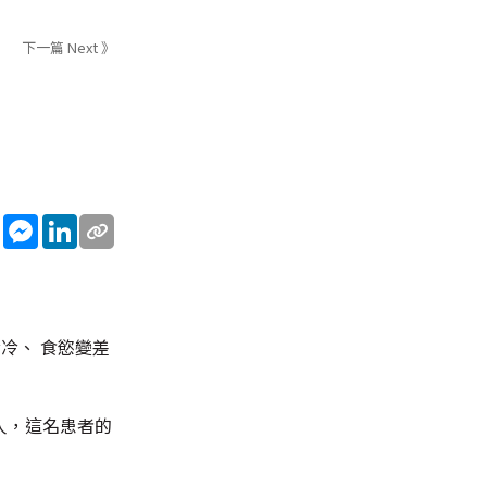
下一篇 Next 》
sApp
WeChat
Messenger
LinkedIn
冷、 食慾變差
人，這名患者的