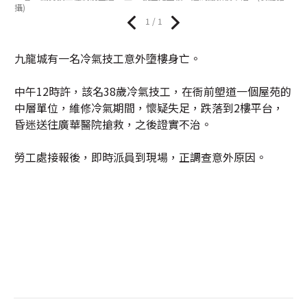
攝)
1 / 1
九龍城有一名冷氣技工意外墮樓身亡。
中午12時許，該名38歲冷氣技工，在衙前塱道一個屋苑的
中層單位，維修冷氣期間，懷疑失足，跌落到2樓平台，
昏迷送往廣華醫院搶救，之後證實不治。
勞工處接報後，即時派員到現場，正調查意外原因。