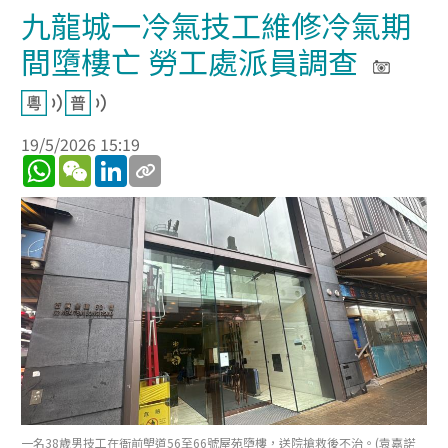
九龍城一冷氣技工維修冷氣期
間墮樓亡 勞工處派員調查
19/5/2026 15:19
WhatsApp
WeChat
LinkedIn
一名38歲男技工在衙前塱道56至66號屋苑墮樓，送院搶救後不治。(袁嘉諾