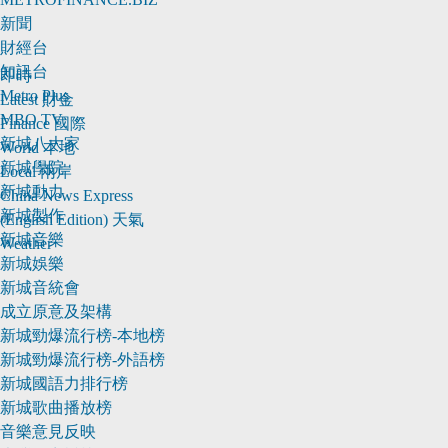
新聞
財經台
知訊台
即時
Metro Plus
Latest
財金
MBO TV
Finance
國際
新城八大家
World
本地
新城學院
Local
兩岸
新城動力
China
News Express
新城製作
(English Edition)
天氣
新城音樂
Weather
新城娛樂
新城音統會
成立原意及架構
新城勁爆流行榜-本地榜
新城勁爆流行榜-外語榜
新城國語力排行榜
新城歌曲播放榜
音樂意見反映